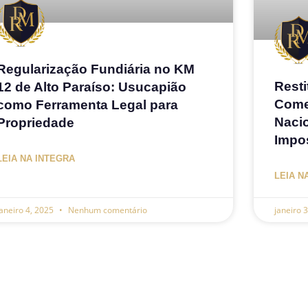
Regularização Fundiária no KM
Rest
12 de Alto Paraíso: Usucapião
Come
como Ferramenta Legal para
Naci
Propriedade
Impo
LEIA NA INTEGRA
LEIA N
janeiro 4, 2025
Nenhum comentário
janeiro 