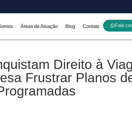
Fale c
Somos
Áreas de Atuação
Blog
Contato
uistam Direito à Via
sa Frustrar Planos de
Programadas