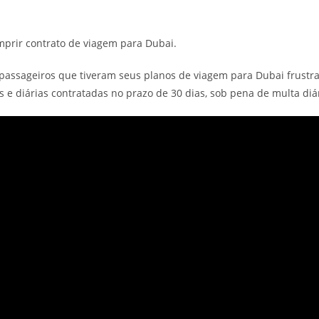
mprir contrato de viagem para Dubai.
os passageiros que tiveram seus planos de viagem para Dubai frust
 e diárias contratadas no prazo de 30 dias, sob pena de multa diár