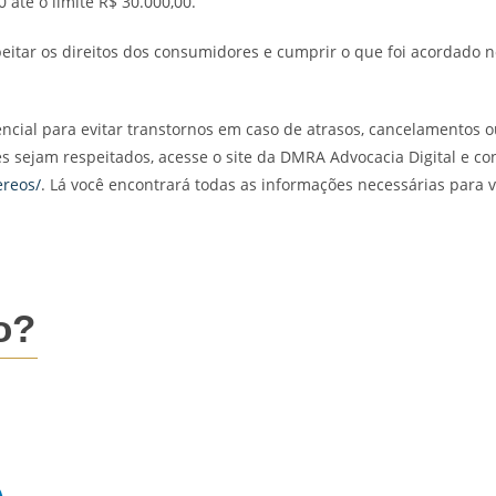
 até o limite R$ 30.000,00.
speitar os direitos dos consumidores e cumprir o que foi acordad
encial para evitar transtornos em caso de atrasos, cancelamentos
s sejam respeitados, acesse o site da DMRA Advocacia Digital e co
ereos/
. Lá você encontrará todas as informações necessárias para 
o?