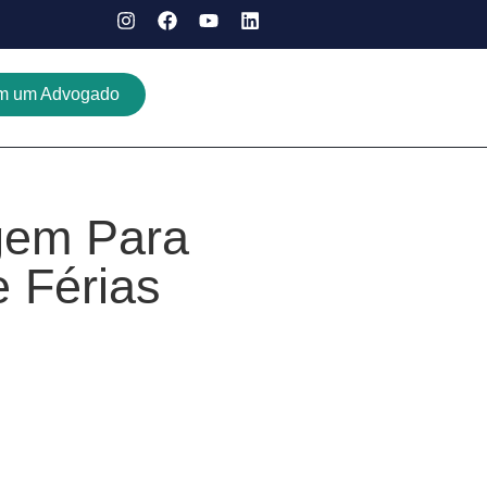
om um Advogado
gem Para
 Férias