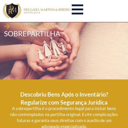
ÁREAS DE ATUAÇÃO
SOBREPARTILHA
Descobriu Bens Após o Inventário?
Regularize com Segurança Jurídica
A sobrepartilha é o procedimento legal para incluir bens
não contemplados na partilha original.
Evite complicações
futuras e garanta seus direitos com o auxílio de um
advogado especializado.