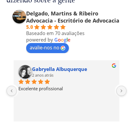
dizendo sobre a gente
Delgado, Martins & Ribeiro
Advocacia - Escritório de Advocacia
5.0
Baseado em 70 avaliações
powered by
G
o
o
g
l
e
avalie-nos no
Gabryella Albuquerque
2 anos atrás
Excelente profissional
Pr